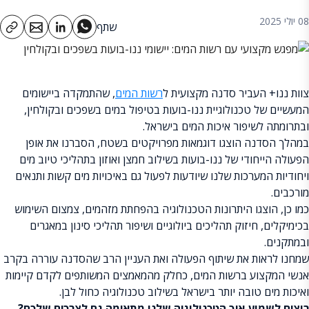
08 יולי 2025
שתף
צוות ננו+ העביר סדנה מקצועית ל
רשות המים
, שהתמקדה ביישומים
המעשיים של טכנולוגיית ננו-בועות בטיפול במים בשפכים ובקולחין,
ובתרומתה לשיפור איכות המים בישראל.
במהלך הסדנה הוצגו דוגמאות מפרויקטים בשטח, הסברנו את אופן
הפעולה הייחודי של ננו-בועות בשילוב חמצן ואוזון בתהליכי טיוב מים
ויחודיות המערכות שלנו שיודעות לפעול גם באיכויות מים קשות ותנאים
מורכבים.
כמו כן, הוצגו היתרונות הטכנולוגיה בהפחתת מזהמים, צמצום השימוש
בכימיקלים, חיזוק תהליכים ביולוגיים ושיפור תהליכי סינון במאגרים
ובמתקנים.
שמחנו לראות את שיתוף הפעולה ואת העניין הרב שהסדנה עוררה בקרב
אנשי המקצוע ברשות המים, כחלק מהמאמצים המשותפים לקדם קיימות
ואיכות מים טובה יותר בישראל בשילוב טכנולוגיה כחול לבן.
רוצים לשמוע איך הטכנולוגיה שלנו מתאימה גם לצרכים שלכם?