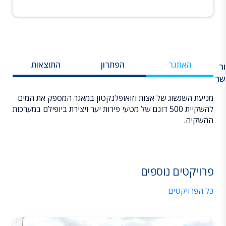
האתגר
הפתרון
התוצאות
ר
שר
מניעת השגשוג של אצות וזואופלנקטון במאגר המספק את המים
בר
להשקיית 500 דונם של מטעי פירות יער ויצירת ביופילם במערכות
חברה
ההשקיה.
הגיד
ש
אותה
פרויקטים נוספים
נאנו
כל הפרויקטים
על א